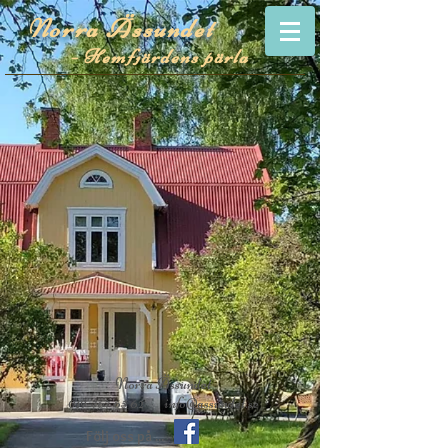
Norra Ässundet
- Hemfjärdens pärla
Norra Ässundet
019-767 65 62
info@assundet.se
Följ oss på ...